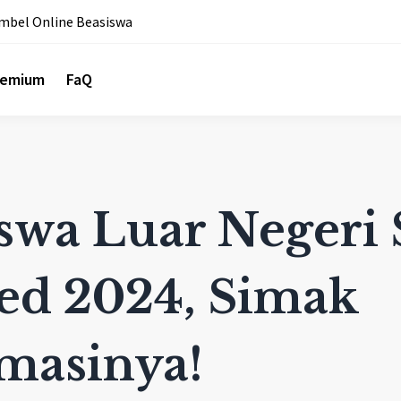
mbel Online Beasiswa
remium
FaQ
swa Luar Negeri 
ed 2024, Simak
masinya!