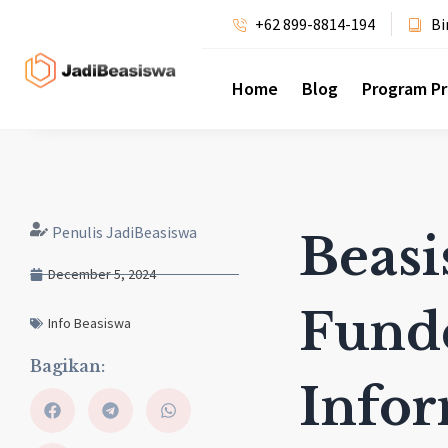
+62 899-8814-194
Bi
Home
Blog
Program P
Penulis JadiBeasiswa
Beasi
December 5, 2024
Fund
Info Beasiswa
Bagikan:
Infor