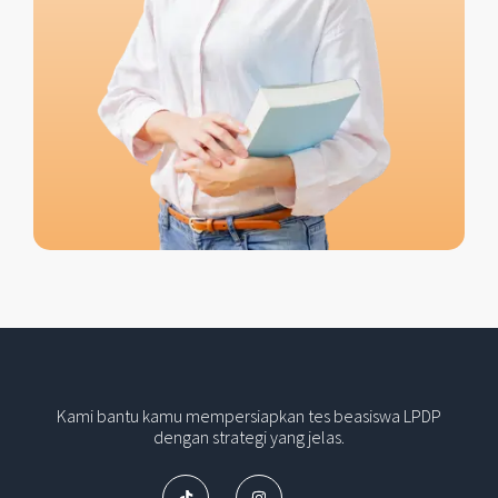
Kami bantu kamu mempersiapkan tes beasiswa LPDP
dengan strategi yang jelas.