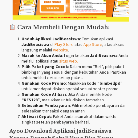
Cara Membeli Dengan Mudah:
Unduh Aplikasi JadiBeasiswa
: Temukan aplikasi
JadiBeasiswa
di
Play Store
atau
App Store
, atau akses
langsung melalui
website
.
Masuk ke Akun Anda
: Login ke akun
JadiBeasiswa
Anda
melalui aplikasi atau
situs
web.
Pilih Paket yang Cocok
: Dalam menu “Beli”, pilih paket
bimbingan yang sesuai dengan kebutuhan Anda. Pastikan
untuk melihat detail setiap paket.
Gunakan Kode Promo
: Masukkan kode
“bimbellpd”
untuk mendapat diskon spesial sesuai poster promo
Gunakan Kode Afiliasi
: Jika Anda memiliki kode
“RES128”
, masukkan untuk diskon tambahan.
Selesaikan Pembayaran
: Pilih metode pembayaran dan
selesaikan transaksi dengan aman.
Aktivasi Cepat
: Paket Anda akan aktif dalam waktu
singkat setelah pembayaran berhasil.
Ayoo Download Aplikasi
JadiBeasiswa