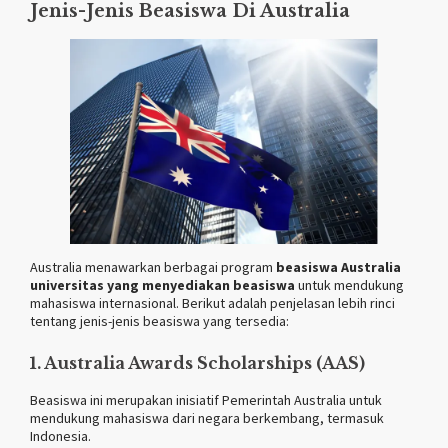
Jenis-Jenis Beasiswa Di Australia
Australia menawarkan berbagai program
beasiswa Australia
universitas yang menyediakan beasiswa
untuk mendukung
mahasiswa internasional. Berikut adalah penjelasan lebih rinci
tentang jenis-jenis beasiswa yang tersedia:
1. Australia Awards Scholarships (AAS)
Beasiswa ini merupakan inisiatif Pemerintah Australia untuk
mendukung mahasiswa dari negara berkembang, termasuk
Indonesia.