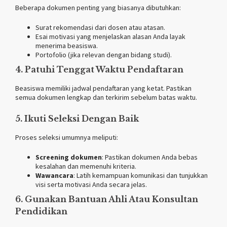
Beberapa dokumen penting yang biasanya dibutuhkan:
Surat rekomendasi dari dosen atau atasan.
Esai motivasi yang menjelaskan alasan Anda layak
menerima beasiswa.
Portofolio (jika relevan dengan bidang studi).
4. Patuhi Tenggat Waktu Pendaftaran
Beasiswa memiliki jadwal pendaftaran yang ketat. Pastikan
semua dokumen lengkap dan terkirim sebelum batas waktu.
5. Ikuti Seleksi Dengan Baik
Proses seleksi umumnya meliputi:
Screening dokumen
: Pastikan dokumen Anda bebas
kesalahan dan memenuhi kriteria.
Wawancara
: Latih kemampuan komunikasi dan tunjukkan
visi serta motivasi Anda secara jelas.
6. Gunakan Bantuan Ahli Atau Konsultan
Pendidikan