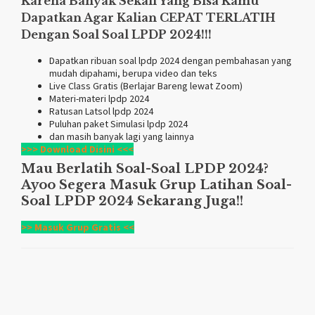
Karena Banyak Sekali Yang Bisa Kamu
Dapatkan Agar Kalian CEPAT TERLATIH
Dengan Soal Soal LPDP 2024!!!
Dapatkan ribuan soal lpdp 2024 dengan pembahasan yang
mudah dipahami, berupa video dan teks
Live Class Gratis (Berlajar Bareng lewat Zoom)
Materi-materi lpdp 2024
Ratusan Latsol lpdp 2024
Puluhan paket Simulasi lpdp 2024
dan masih banyak lagi yang lainnya
>>> Download Disini <<<
Mau Berlatih Soal-Soal LPDP 2024?
Ayoo Segera Masuk Grup Latihan Soal-
Soal LPDP 2024 Sekarang Juga!!
>> Masuk Grup Gratis <<