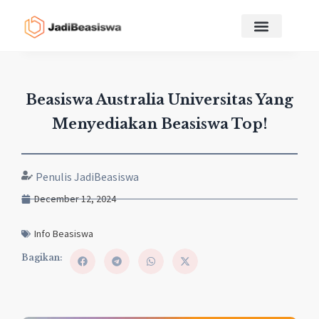
Beasiswa Australia Universitas Yang
Menyediakan Beasiswa Top!
Penulis JadiBeasiswa
December 12, 2024
Info Beasiswa
Bagikan: