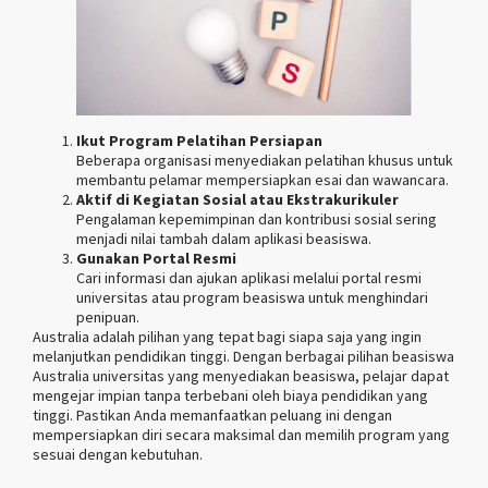
Ikut Program Pelatihan Persiapan
Beberapa organisasi menyediakan pelatihan khusus untuk
membantu pelamar mempersiapkan esai dan wawancara.
Aktif di Kegiatan Sosial atau Ekstrakurikuler
Pengalaman kepemimpinan dan kontribusi sosial sering
menjadi nilai tambah dalam aplikasi beasiswa.
Gunakan Portal Resmi
Cari informasi dan ajukan aplikasi melalui portal resmi
universitas atau program beasiswa untuk menghindari
penipuan.
Australia adalah pilihan yang tepat bagi siapa saja yang ingin
melanjutkan pendidikan tinggi. Dengan berbagai pilihan beasiswa
Australia universitas yang menyediakan beasiswa, pelajar dapat
mengejar impian tanpa terbebani oleh biaya pendidikan yang
tinggi. Pastikan Anda memanfaatkan peluang ini dengan
mempersiapkan diri secara maksimal dan memilih program yang
sesuai dengan kebutuhan.