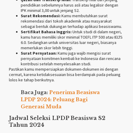
pendidikan sebelumnya harus asli atau legalisir dengan
IPK minimal 3,00 untuk jenjang S2.
Surat Rekomendasi:
Kamu membutuhkan surat
rekomendasi dari tokoh akademik atau masyarakat
sebagai bentuk dukungan terhadap aplikasi beasiswamu.
Sertifikat Bahasa Inggris:
Untuk studi di dalam negeri,
kamu harus memiliki skor minimal TOEFL ITP 500 atau IELTS
6.0. Sedangkan untuk universitas luar negeri, biasanya
memerlukan skor lebih tinggi.
Surat Pernyataan:
Kamu juga wajib mengisi surat
pernyataan komitmen kembali ke Indonesia dan rencana
kontribusi setelah menyelesaikan studi​.
Pastikan kamu mempersiapkan dokumen-dokumen ini dengan
cermat, karena ketidaksesuaian bisa berdampak pada peluang
lolos ke tahap berikutnya.
Baca Juga:
Penerima Beasiswa
LPDP 2024: Peluang Bagi
Generasi Muda
Jadwal Seleksi LPDP Beasiswa S2
Tahun 2024