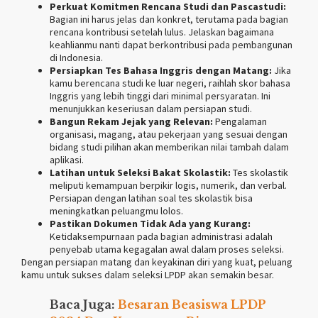
Perkuat Komitmen Rencana Studi dan Pascastudi:
Bagian ini harus jelas dan konkret, terutama pada bagian
rencana kontribusi setelah lulus. Jelaskan bagaimana
keahlianmu nanti dapat berkontribusi pada pembangunan
di Indonesia.
Persiapkan Tes Bahasa Inggris dengan Matang:
Jika
kamu berencana studi ke luar negeri, raihlah skor bahasa
Inggris yang lebih tinggi dari minimal persyaratan. Ini
menunjukkan keseriusan dalam persiapan studi.
Bangun Rekam Jejak yang Relevan:
Pengalaman
organisasi, magang, atau pekerjaan yang sesuai dengan
bidang studi pilihan akan memberikan nilai tambah dalam
aplikasi.
Latihan untuk Seleksi Bakat Skolastik:
Tes skolastik
meliputi kemampuan berpikir logis, numerik, dan verbal.
Persiapan dengan latihan soal tes skolastik bisa
meningkatkan peluangmu lolos.
Pastikan Dokumen Tidak Ada yang Kurang:
Ketidaksempurnaan pada bagian administrasi adalah
penyebab utama kegagalan awal dalam proses seleksi.
Dengan persiapan matang dan keyakinan diri yang kuat, peluang
kamu untuk sukses dalam seleksi LPDP akan semakin besar.
Baca Juga:
Besaran Beasiswa LPDP