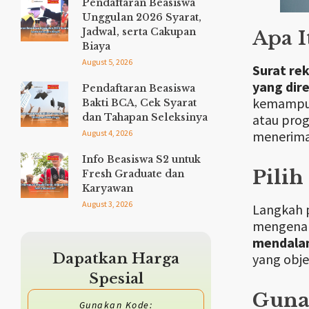
Pendaftaran Beasiswa
Unggulan 2026 Syarat,
Jadwal, serta Cakupan
Apa I
Biaya
August 5, 2026
Surat re
yang dir
Pendaftaran Beasiswa
kemampuan
Bakti BCA, Cek Syarat
atau prog
dan Tahapan Seleksinya
menerima
August 4, 2026
Info Beasiswa S2 untuk
Pili
Fresh Graduate dan
Karyawan
August 3, 2026
Langkah 
mengenal
mendala
Dapatkan Harga
yang obje
Spesial
Gunak
Gunakan Kode: