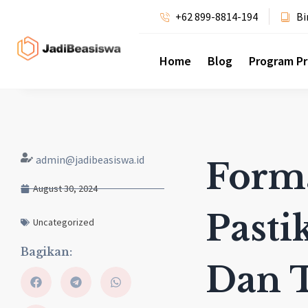
+62 899-8814-194
Bi
Home
Blog
Program P
admin@jadibeasiswa.id
Form
August 30, 2024
Pasti
Uncategorized
Bagikan:
Dan T