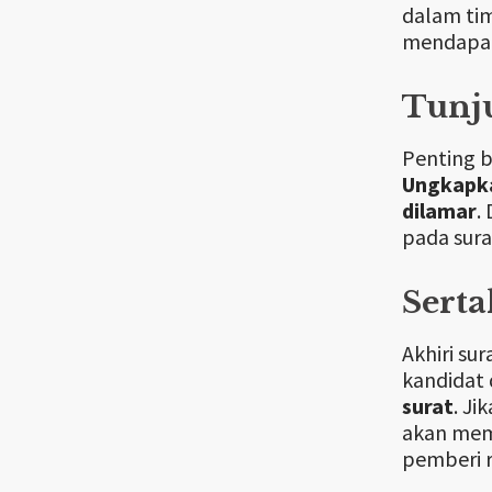
dalam tim
mendapatk
Tunj
Penting 
Ungkapka
dilamar
.
pada sura
Sert
Akhiri s
kandidat 
surat
. Ji
akan mem
pemberi 