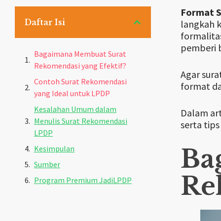
Format 
Daftar Isi
langkah k
formalita
pemberi 
Bagaimana Membuat Surat
Rekomendasi yang Efektif?
Agar sura
Contoh Surat Rekomendasi
format da
yang Ideal untuk LPDP
Kesalahan Umum dalam
Dalam art
Menulis Surat Rekomendasi
serta ti
LPDP
Kesimpulan
Ba
Sumber
Re
Program Premium JadiLPDP