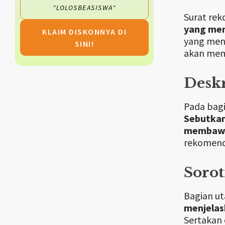
"LOLOSBEASISWA"
Surat rek
yang men
KLAIM DISKONNYA DI
yang menj
SINI!
akan memb
Desk
Pada bagi
Sebutkan
membawah
rekomend
Sorot
Bagian ut
menjelas
Sertakan 