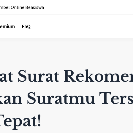
mbel Online Beasiswa
remium
FaQ
at Surat Rekome
kan Suratmu Ter
epat!