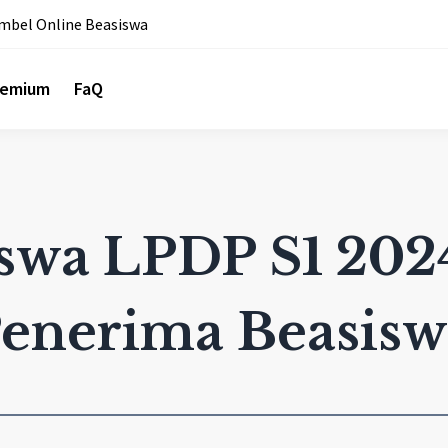
mbel Online Beasiswa
remium
FaQ
swa LPDP S1 2024
Penerima Beasis