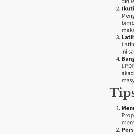
diri 
Ikut
Meng
bimb
maks
Lati
Lati
ini 
Bang
LPDP
akad
masy
Tip
Menu
Prop
memi
Pers