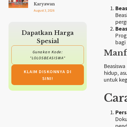
Karyawan
Beas
August 3, 2026
Beas
perg
Beas
Dapatkan Harga
Prog
Spesial
bagi
Manf
Gunakan Kode:
"LOLOSBEASISWA"
Beasiswa 
KLAIM DISKONNYA DI
hidup, as
SINI!
untuk keg
Car
Per
Doku
pend