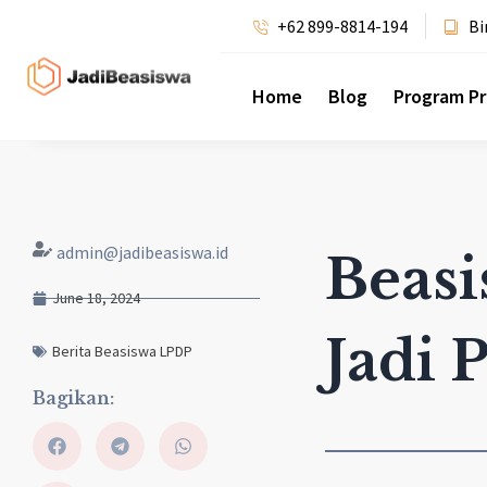
+62 899-8814-194
Bi
Home
Blog
Program P
admin@jadibeasiswa.id
Beasi
June 18, 2024
Jadi 
Berita Beasiswa LPDP
Bagikan: