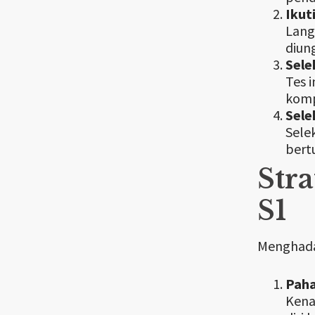
Ikut
Lang
diun
Sele
Tes 
komp
Sele
Selek
bert
Str
S1
Menghadap
Paha
Kena