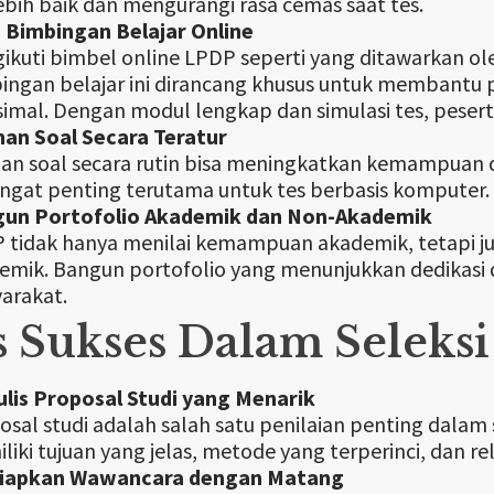
lebih baik dan mengurangi rasa cemas saat tes.
i Bimbingan Belajar Online
ikuti bimbel online LPDP seperti yang ditawarkan o
ingan belajar ini dirancang khusus untuk membantu 
imal. Dengan modul lengkap dan simulasi tes, peserta
han Soal Secara Teratur
han soal secara rutin bisa meningkatkan kemampuan
sangat penting terutama untuk tes berbasis komputer.
un Portofolio Akademik dan Non-Akademik
 tidak hanya menilai kemampuan akademik, tetapi jug
emik. Bangun portofolio yang menunjukkan dedikas
arakat.
s Sukses Dalam Seleks
lis Proposal Studi yang Menarik
osal studi adalah salah satu penilaian penting dalam 
liki tujuan yang jelas, metode yang terperinci, dan 
iapkan Wawancara dengan Matang