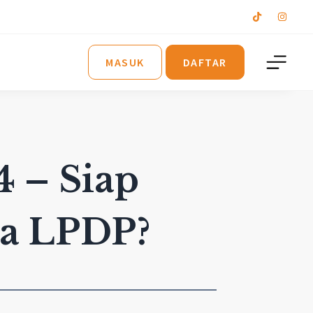
MASUK
DAFTAR
 – Siap
wa LPDP?