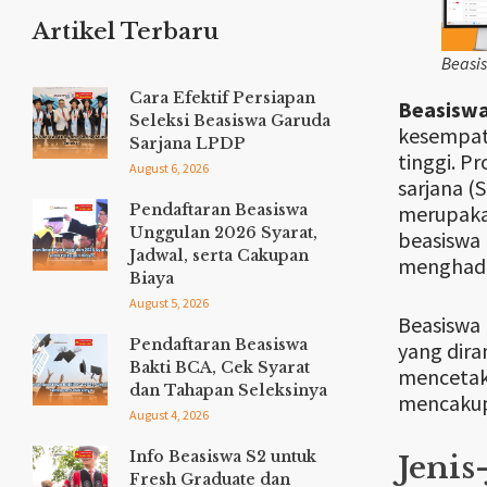
Artikel Terbaru
Beasi
Cara Efektif Persiapan
Beasiswa
Seleksi Beasiswa Garuda
kesempata
Sarjana LPDP
tinggi. P
August 6, 2026
sarjana (
merupaka
Pendaftaran Beasiswa
Unggulan 2026 Syarat,
beasiswa 
Jadwal, serta Cakupan
menghadap
Biaya
August 5, 2026
Beasiswa 
Pendaftaran Beasiswa
yang dira
Bakti BCA, Cek Syarat
mencetak 
dan Tahapan Seleksinya
mencakup 
August 4, 2026
Info Beasiswa S2 untuk
Jenis
Fresh Graduate dan