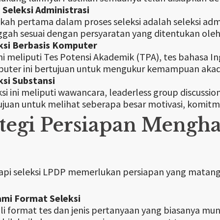
i Seleksi Administrasi
kah pertama dalam proses seleksi adalah seleksi adm
ggah sesuai dengan persyaratan yang ditentukan ole
ksi Berbasis Komputer
ini meliputi Tes Potensi Akademik (TPA), tes bahasa 
uter ini bertujuan untuk mengukur kemampuan akade
ksi Substansi
si ini meliputi wawancara, leaderless group discussion
ujuan untuk melihat seberapa besar motivasi, komitm
ategi Persiapan Mengh
i seleksi LPDP memerlukan persiapan yang matang. B
mi Format Seleksi
li format tes dan jenis pertanyaan yang biasanya m