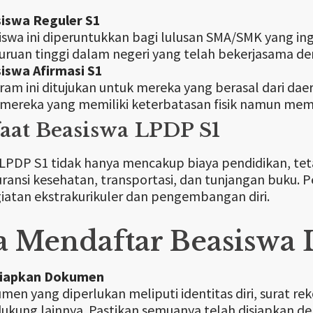
iswa Reguler S1
iswa ini diperuntukkan bagi lulusan SMA/SMK yang ingi
uruan tinggi dalam negeri yang telah bekerjasama d
iswa Afirmasi S1
ram ini ditujukan untuk mereka yang berasal dari daer
 mereka yang memiliki keterbatasan fisik namun memil
aat Beasiswa LPDP S1
LPDP S1 tidak hanya mencakup biaya pendidikan, teta
uransi kesehatan, transportasi, dan tunjangan buku
iatan ekstrakurikuler dan pengembangan diri.
a Mendaftar Beasiswa 
siapkan Dokumen
men yang diperlukan meliputi identitas diri, surat r
ukung lainnya. Pastikan semuanya telah disiapkan de