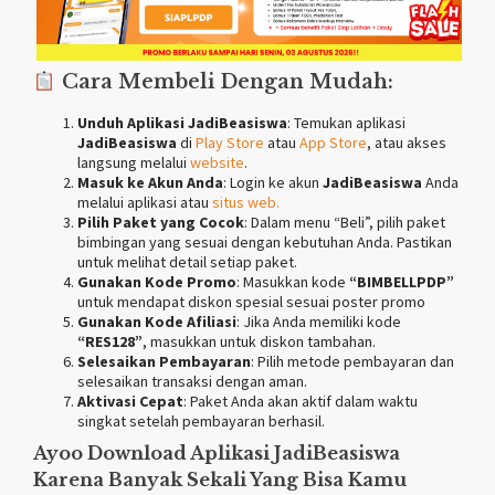
Cara Membeli Dengan Mudah:
Unduh Aplikasi JadiBeasiswa
: Temukan aplikasi
JadiBeasiswa
di
Play Store
atau
App Store
, atau akses
langsung melalui
website
.
Masuk ke Akun Anda
: Login ke akun
JadiBeasiswa
Anda
melalui aplikasi atau
situs
web.
Pilih Paket yang Cocok
: Dalam menu “Beli”, pilih paket
bimbingan yang sesuai dengan kebutuhan Anda. Pastikan
untuk melihat detail setiap paket.
Gunakan Kode Promo
: Masukkan kode
“BIMBELLPDP”
untuk mendapat diskon spesial sesuai poster promo
Gunakan Kode Afiliasi
: Jika Anda memiliki kode
“RES128”
, masukkan untuk diskon tambahan.
Selesaikan Pembayaran
: Pilih metode pembayaran dan
selesaikan transaksi dengan aman.
Aktivasi Cepat
: Paket Anda akan aktif dalam waktu
singkat setelah pembayaran berhasil.
Ayoo Download Aplikasi
JadiBeasiswa
Karena Banyak Sekali Yang Bisa Kamu