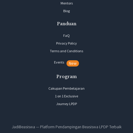
Mentors
Blog
Panduan
FaQ
Privacy Policy
Terms and Conditions
Events
New
Program
Cakupan Pembelajaran
1 on 1 Exclusive
Journey LPDP
JadiBeasiswa — Platform Pendampingan Beasiswa LPDP Terbaik