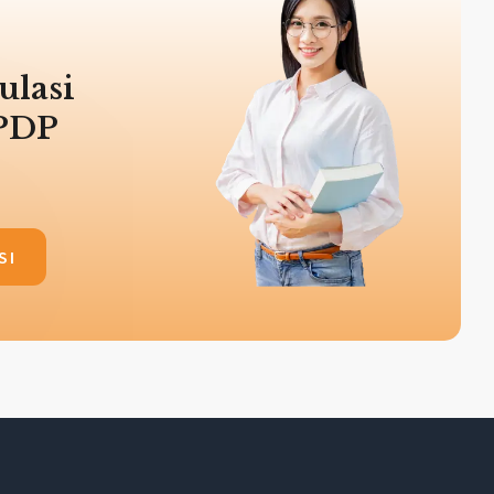
ulasi
LPDP
SI