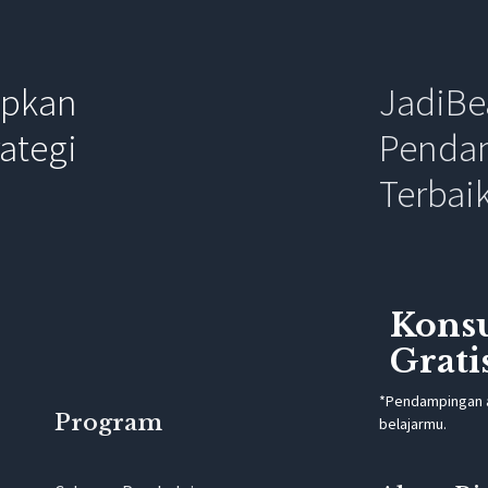
apkan
JadiBe
ategi
Penda
Terbai
Konsu
Grati
*Pendampingan a
Program
belajarmu.