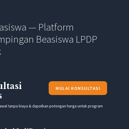
asiswa — Platform
mpingan Beasiswa LPDP
k
ltasi
MULAI KONSULTASI
s
wal tanpa biaya & dapatkan potongan harga untuk program