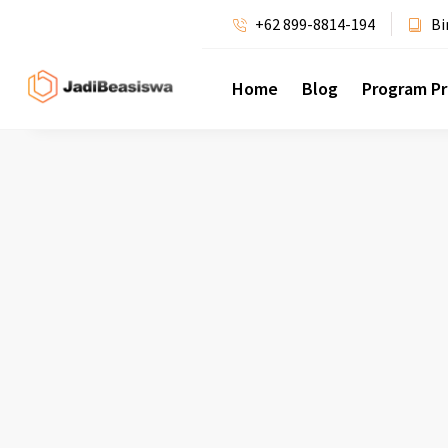
+62 899-8814-194
Bi
Home
Blog
Program P