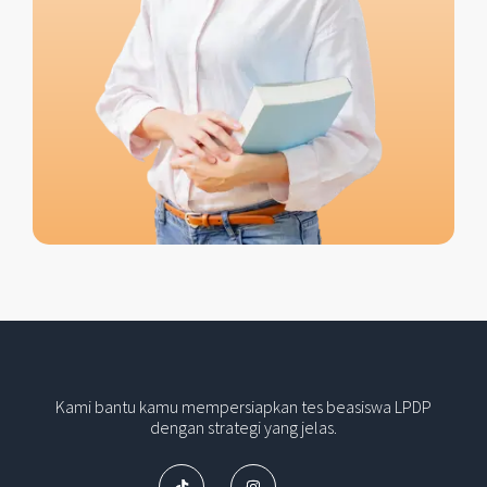
Kami bantu kamu mempersiapkan tes beasiswa LPDP
dengan strategi yang jelas.