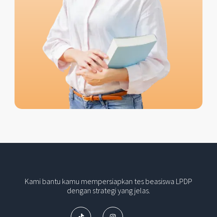
Kami bantu kamu mempersiapkan tes beasiswa LPDP
dengan strategi yang jelas.