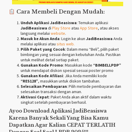
Cara Membeli Dengan Mudah:
Unduh Aplikasi JadiBeasiswa
: Temukan aplikasi
JadiBeasiswa
di
Play Store
atau
App Store
, atau akses
langsung melalui
website
.
Masuk ke Akun Anda
: Login ke akun
JadiBeasiswa
Anda
melalui aplikasi atau
situs
web.
Pilih Paket yang Cocok
: Dalam menu “Beli”, pilih paket
bimbingan yang sesuai dengan kebutuhan Anda. Pastikan
untuk melihat detail setiap paket.
Gunakan Kode Promo
: Masukkan kode
“BIMBELLPDP”
untuk mendapat diskon spesial sesuai poster promo
Gunakan Kode Afiliasi
: Jika Anda memiliki kode
“RES128”
, masukkan untuk diskon tambahan.
Selesaikan Pembayaran
: Pilih metode pembayaran dan
selesaikan transaksi dengan aman.
Aktivasi Cepat
: Paket Anda akan aktif dalam waktu
singkat setelah pembayaran berhasil.
Ayoo Download Aplikasi
JadiBeasiswa
Karena Banyak Sekali Yang Bisa Kamu
Dapatkan Agar Kalian CEPAT TERLATIH