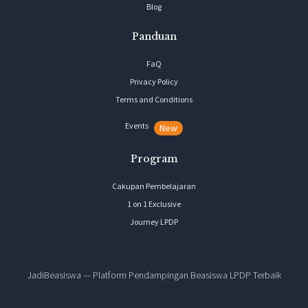
Blog
Panduan
FaQ
Privacy Policy
Terms and Conditions
Events
New
Program
Cakupan Pembelajaran
1 on 1 Exclusive
Journey LPDP
JadiBeasiswa — Platform Pendampingan Beasiswa LPDP Terbaik