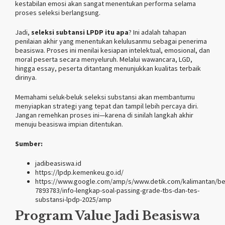
kestabilan emosi akan sangat menentukan performa selama
proses seleksi berlangsung.
Jadi,
seleksi subtansi LPDP itu apa
? Ini adalah tahapan
penilaian akhir yang menentukan kelulusanmu sebagai penerima
beasiswa. Proses ini menilai kesiapan intelektual, emosional, dan
moral peserta secara menyeluruh. Melalui wawancara, LGD,
hingga essay, peserta ditantang menunjukkan kualitas terbaik
dirinya.
Memahami seluk-beluk seleksi substansi akan membantumu
menyiapkan strategi yang tepat dan tampil lebih percaya diri.
Jangan remehkan proses ini—karena di sinilah langkah akhir
menuju beasiswa impian ditentukan.
Sumber:
jadibeasiswa.id
https://lpdp.kemenkeu.go.id/
https://www.google.com/amp/s/www.detik.com/kalimantan/ber
7893783/info-lengkap-soal-passing-grade-tbs-dan-tes-
substansi-lpdp-2025/amp
Program Value Jadi Beasiswa