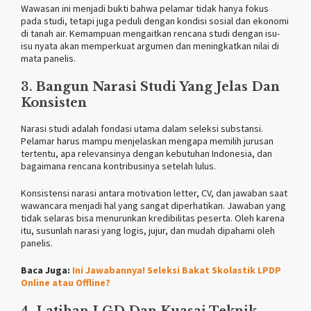
Wawasan ini menjadi bukti bahwa pelamar tidak hanya fokus
pada studi, tetapi juga peduli dengan kondisi sosial dan ekonomi
di tanah air. Kemampuan mengaitkan rencana studi dengan isu-
isu nyata akan memperkuat argumen dan meningkatkan nilai di
mata panelis.
3.
Bangun Narasi Studi Yang Jelas Dan
Konsisten
Narasi studi adalah fondasi utama dalam seleksi substansi.
Pelamar harus mampu menjelaskan mengapa memilih jurusan
tertentu, apa relevansinya dengan kebutuhan Indonesia, dan
bagaimana rencana kontribusinya setelah lulus.
Konsistensi narasi antara motivation letter, CV, dan jawaban saat
wawancara menjadi hal yang sangat diperhatikan. Jawaban yang
tidak selaras bisa menurunkan kredibilitas peserta. Oleh karena
itu, susunlah narasi yang logis, jujur, dan mudah dipahami oleh
panelis.
Baca Juga:
Ini Jawabannya! Seleksi Bakat Skolastik LPDP
Online atau Offline?
4.
Latihan LGD Dan Kuasai Teknik