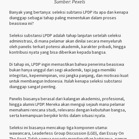
Sumber: Pexels
Banyak yang bertanya: seleksi subtansi LPDP itu apa dan kenapa
dianggap sebagai tahap paling menentukan dalam proses
beasiswa ini?
Seleksi substansi LPDP adalah tahap lanjutan setelah seleksi
administrasi, di mana pelamar akan dinilai secara menyeluruh
oleh panelis terkait potensi akademik, karakter pribadi, hingga
kontribusi nyata yang bisa diberikan kepada bangsa.
Di tahap ini, LPDP ingin memastikan bahwa penerima beasiswa
bukan hanya unggul dari segi akademik, tapi juga memiliki
integritas, kepemimpinan, visi jangka panjang, dan motivasi kuat
untuk membangun Indonesia. Itulah kenapa seleksi substansi
dianggap sangat penting.
Panelis biasanya berasal dari kalangan akademisi, profesional,
hingga alumni LPDP. Mereka akan menguji sejauh mana pelamar
memahami rencana studi, relevansi dengan kebutuhan bangsa,
serta kemampuan berpikir kritis dalam situasi nyata.
Seleksi ini biasanya mencakup tiga komponen utama:
wawancara, Leaderless Group Discussion (LGD), dan Essay On
The Spot. Tidak semua peserta mendapatkan ketiganya, namun