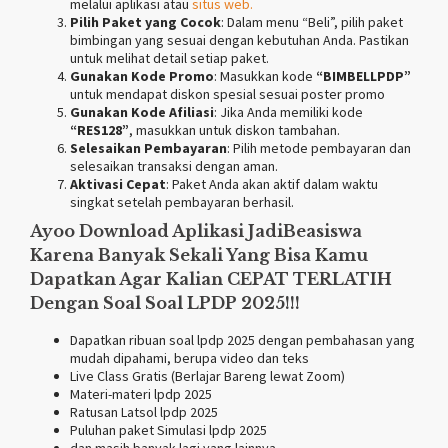
melalui aplikasi atau
situs
web.
Pilih Paket yang Cocok
: Dalam menu “Beli”, pilih paket
bimbingan yang sesuai dengan kebutuhan Anda. Pastikan
untuk melihat detail setiap paket.
Gunakan Kode Promo
: Masukkan kode
“BIMBELLPDP”
untuk mendapat diskon spesial sesuai poster promo
Gunakan Kode Afiliasi
: Jika Anda memiliki kode
“RES128”
, masukkan untuk diskon tambahan.
Selesaikan Pembayaran
: Pilih metode pembayaran dan
selesaikan transaksi dengan aman.
Aktivasi Cepat
: Paket Anda akan aktif dalam waktu
singkat setelah pembayaran berhasil.
Ayoo Download Aplikasi
JadiBeasiswa
Karena Banyak Sekali Yang Bisa Kamu
Dapatkan Agar Kalian CEPAT TERLATIH
Dengan Soal Soal LPDP 2025!!!
Dapatkan ribuan soal lpdp 2025 dengan pembahasan yang
mudah dipahami, berupa video dan teks
Live Class Gratis (Berlajar Bareng lewat Zoom)
Materi-materi lpdp 2025
Ratusan Latsol lpdp 2025
Puluhan paket Simulasi lpdp 2025
dan masih banyak lagi yang lainnya