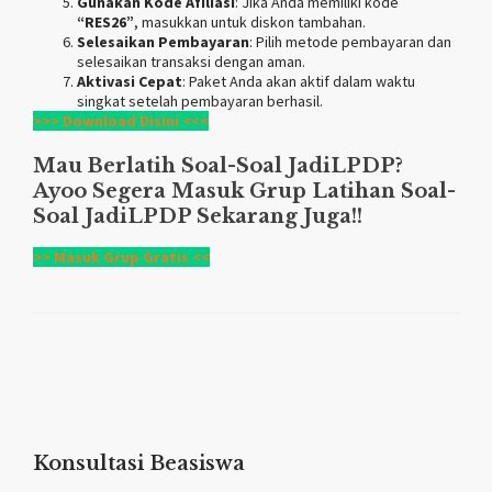
Gunakan Kode Afiliasi
: Jika Anda memiliki kode
“RES26”
, masukkan untuk diskon tambahan.
Selesaikan Pembayaran
: Pilih metode pembayaran dan
selesaikan transaksi dengan aman.
Aktivasi Cepat
: Paket Anda akan aktif dalam waktu
singkat setelah pembayaran berhasil.
>>> Download Disini <<<
Mau Berlatih Soal-Soal
JadiLPDP
?
Ayoo Segera Masuk Grup Latihan Soal-
Soal
JadiLPDP
Sekarang Juga!!
>> Masuk Grup Gratis <<
Konsultasi Beasiswa