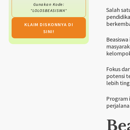
Gunakan Kode:
Salah sat
"LOLOSBEASISWA"
pendidika
berkemb
KLAIM DISKONNYA DI
SINI!
Beasiswa 
masyaraka
kelompok
Fokus dar
potensi t
lebih tin
Program i
perjalana
Be