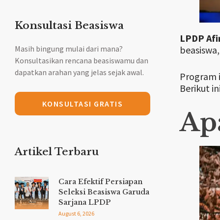
Konsultasi Beasiswa
LPDP Afi
Masih bingung mulai dari mana?
beasiswa,
Konsultasikan rencana beasiswamu dan
dapatkan arahan yang jelas sejak awal.
Program i
Berikut i
KONSULTASI GRATIS
Ap
Artikel Terbaru
Cara Efektif Persiapan
Seleksi Beasiswa Garuda
Sarjana LPDP
August 6, 2026