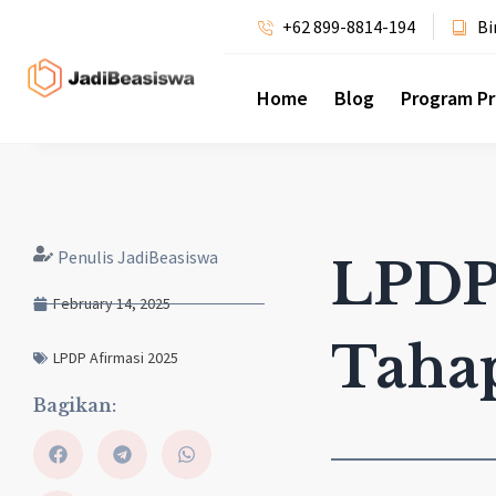
+62 899-8814-194
Bi
Home
Blog
Program P
Penulis JadiBeasiswa
LPDP 
February 14, 2025
Taha
LPDP Afirmasi 2025
Bagikan: