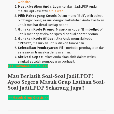
website
.
Masuk ke Akun Anda
: Login ke akun JadiLPDP Anda
melalui aplikasi atau
situs web.
Pilih Paket yang Cocok
: Dalam menu “Beli”, pilih paket
bimbingan yang sesuai dengan kebutuhan Anda. Pastikan
untuk melihat detail setiap paket.
Gunakan Kode Promo
: Masukkan kode
“Bimbellpdp”
untuk mendapat diskon spesial sesuai poster promo
Gunakan Kode Afiliasi
: Jika Anda memiliki kode
“RES26”
, masukkan untuk diskon tambahan.
Selesaikan Pembayaran
: Pilih metode pembayaran dan
selesaikan transaksi dengan aman.
Aktivasi Cepat
: Paket Anda akan aktif dalam waktu
singkat setelah pembayaran berhasil.
>>> Download Disini <<<
Mau Berlatih Soal-Soal
JadiLPDP
?
Ayoo Segera Masuk Grup Latihan Soal-
Soal
JadiLPDP
Sekarang Juga!!
>> Masuk Grup Gratis <<