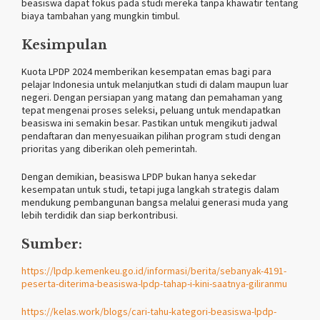
beasiswa dapat fokus pada studi mereka tanpa khawatir tentang
biaya tambahan yang mungkin timbul​.
Kesimpulan
Kuota LPDP 2024 memberikan kesempatan emas bagi para
pelajar Indonesia untuk melanjutkan studi di dalam maupun luar
negeri. Dengan persiapan yang matang dan pemahaman yang
tepat mengenai proses seleksi, peluang untuk mendapatkan
beasiswa ini semakin besar. Pastikan untuk mengikuti jadwal
pendaftaran dan menyesuaikan pilihan program studi dengan
prioritas yang diberikan oleh pemerintah.
Dengan demikian, beasiswa LPDP bukan hanya sekedar
kesempatan untuk studi, tetapi juga langkah strategis dalam
mendukung pembangunan bangsa melalui generasi muda yang
lebih terdidik dan siap berkontribusi.
Sumber:
https://lpdp.kemenkeu.go.id/informasi/berita/sebanyak-4191-
peserta-diterima-beasiswa-lpdp-tahap-i-kini-saatnya-giliranmu
https://kelas.work/blogs/cari-tahu-kategori-beasiswa-lpdp-