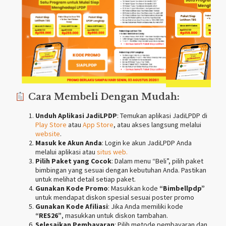
Cara Membeli Dengan Mudah:
Unduh Aplikasi JadiLPDP
: Temukan aplikasi JadiLPDP di
Play Store
atau
App Store
, atau akses langsung melalui
website
.
Masuk ke Akun Anda
: Login ke akun JadiLPDP Anda
melalui aplikasi atau
situs web.
Pilih Paket yang Cocok
: Dalam menu “Beli”, pilih paket
bimbingan yang sesuai dengan kebutuhan Anda. Pastikan
untuk melihat detail setiap paket.
Gunakan Kode Promo
: Masukkan kode
“Bimbellpdp”
untuk mendapat diskon spesial sesuai poster promo
Gunakan Kode Afiliasi
: Jika Anda memiliki kode
“RES26”
, masukkan untuk diskon tambahan.
Selesaikan Pembayaran
: Pilih metode pembayaran dan