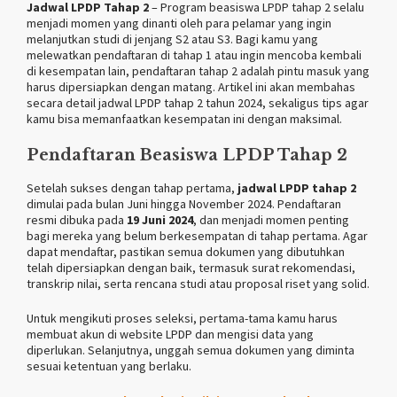
Jadwal LPDP Tahap 2
– Program beasiswa LPDP tahap 2 selalu
menjadi momen yang dinanti oleh para pelamar yang ingin
melanjutkan studi di jenjang S2 atau S3. Bagi kamu yang
melewatkan pendaftaran di tahap 1 atau ingin mencoba kembali
di kesempatan lain, pendaftaran tahap 2 adalah pintu masuk yang
harus dipersiapkan dengan matang. Artikel ini akan membahas
secara detail jadwal LPDP tahap 2 tahun 2024, sekaligus tips agar
kamu bisa memanfaatkan kesempatan ini dengan maksimal.
Pendaftaran Beasiswa LPDP Tahap 2
Setelah sukses dengan tahap pertama,
jadwal LPDP tahap 2
dimulai pada bulan Juni hingga November 2024. Pendaftaran
resmi dibuka pada
19 Juni 2024
, dan menjadi momen penting
bagi mereka yang belum berkesempatan di tahap pertama. Agar
dapat mendaftar, pastikan semua dokumen yang dibutuhkan
telah dipersiapkan dengan baik, termasuk surat rekomendasi,
transkrip nilai, serta rencana studi atau proposal riset yang solid.
Untuk mengikuti proses seleksi, pertama-tama kamu harus
membuat akun di website LPDP dan mengisi data yang
diperlukan. Selanjutnya, unggah semua dokumen yang diminta
sesuai ketentuan yang berlaku.