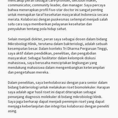
mencakup peran sebagai care-provider, decision maker,
communicator, community leader, dan manager. Saya percaya
bahwa menerapkan profil Five-star doctor ini sangat penting
untuk memajukan taraf kesehatan masyarakat Indonesia secara
merata. Kolaborasi dengan puskesmas setempat menjadi salah
satu cara saya memberikan pelayanan kesehatan dan
penyuluhan tentang pola hidup sehat.
Selain menjadi dokter, peran saya sebagai dosen dalam bidang
Mikrobiologi Klinik, terutama dalam bakteriologi, adalah sebuah
kesempatan besar. Dalam konteks Tri Dharma Perguruan Tinggi,
saya aktif dalam pendidikan, penelitian, dan pengabdian
masyarakat. Sebagai fasilitator dalam kelompok diskusi
mahasiswa, saya berusaha menciptakan lingkungan yang
mendukung mahasiswa dalam mengembangkan keterampilan
dan pengetahuan mereka.
Dalam penelitian, saya berkolaborasi dengan para senior dalam
bidang bakteriologi untuk melakukan riset biomolekuler. Harapan
saya adalah agar hasil riset ini dapat diterapkan sebagai
penunjang diagnosis molekuler di bidang mikrobiologi klinik.
Saya juga berharap dapat menjadi pemimpin riset yang dapat
menjaga keberlanjutan dan integritas kolaborasi dengan peneliti
asing.