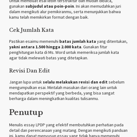
Untuk membuat esai lebih terstruktur dan mudah dibaca,
gunakan
subjudul atau poin-poin
. Ini akan memudahkan juri
dalam mengikuti alur pemikiranmu, serta menunjukkan bahwa
kamu telah memikirkan format dengan baik.
Cek Jumlah Kata
Pastikan esaimu memenuhi
batas jumlah kata
yang ditentukan,
yakni antara 1.500 hingga 2.000 kata
. Gunakan fitur
penghitungan kata di Ms. Word untuk memeriksa jumlah kata
agar tidak melewati batas yang ditetapkan.
Revisi Dan Edit
Jangan lupa untuk
selalu melakukan revisi dan edit
sebelum
mengumpulkan esai. Mintalah masukan dari orang lain untuk
mendapatkan perspektif yang berbeda, yang bisa sangat
berharga dalam meningkatkan kualitas tulisanmu.
Penutup
Menulis essay LPDP yang efektif membutuhkan perhatian pada
detail dan perencanaan yang matang. Dengan mengikuti panduan
ini, kamu dapat menyusun essay yang tidak hanya memenuhi