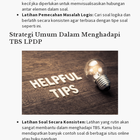
kecil jika diperlukan untuk memvisualisasikan hubungan
antar elemen dalam soal.
Latihan Pemecahan Masalah Logis:
Cari soal logika dan
berlatih secara konsisten agar terbiasa dengan tipe soal
seperti ini.
Strategi Umum Dalam Menghadapi
TBS LPDP
Latihan Soal Secara Konsisten:
Latihan yang rutin akan
sangat membantu dalam menghadapi TBS. Kamu bisa
mendapatkan banyak contoh soal di berbagai situs online
atau buku panduan​