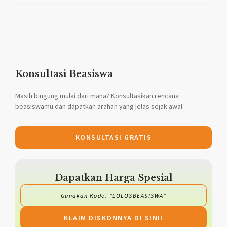
Konsultasi Beasiswa
Masih bingung mulai dari mana? Konsultasikan rencana
beasiswamu dan dapatkan arahan yang jelas sejak awal.
KONSULTASI GRATIS
Dapatkan Harga Spesial
Gunakan Kode: "LOLOSBEASISWA"
KLAIM DISKONNYA DI SINI!