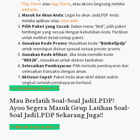
Play Store
atau
App Store
, atau akses langsung melalui
website
.
Masuk ke Akun Anda
: Login ke akun JadiLPDP Anda
melalui aplikasi atau
situs web.
Pilih Paket yang Cocok
: Dalam menu “Beli”, pilih paket
bimbingan yang sesuai dengan kebutuhan Anda. Pastikan
untuk melihat detail setiap paket.
Gunakan Kode Promo
: Masukkan kode
“Bimbellpdp”
untuk mendapat diskon spesial sesuai poster promo
Gunakan Kode Afiliasi
: Jika Anda memiliki kode
“RES26”
, masukkan untuk diskon tambahan.
Selesaikan Pembayaran
: Pilih metode pembayaran dan
selesaikan transaksi dengan aman.
Aktivasi Cepat
: Paket Anda akan aktif dalam waktu
singkat setelah pembayaran berhasil.
>>> Download Disini <<<
Mau Berlatih Soal-Soal
JadiLPDP
?
Ayoo Segera Masuk Grup Latihan Soal-
Soal
JadiLPDP
Sekarang Juga!!
>> Masuk Grup Gratis <<