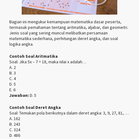
Bagian ini mengukur kemampuan matematika dasar peserta,
termasuk pemahaman tentang aritmatika, aljabar, dan geometri.
Jenis soal yang sering muncul melibatkan persamaan
matematika sederhana, perhitungan deret angka, dan soal
logika angka.
Contoh Soal Aritmatika
Soal: Jika 5x – 7 = 18, maka nilai x adalah…
A. 2
B. 3
C. 4
D. 5
E. 6
Jawaban:
D. 5
Contoh Soal Deret Angka
Soal: Temukan pola berikutnya dalam deret angka: 3, 9, 27, 81, …
A. 162
B. 243
C. 324
D. 486