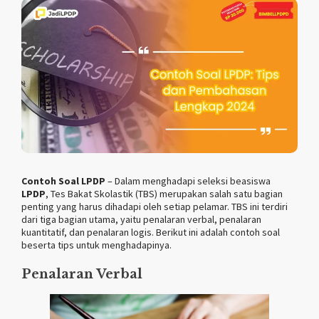
Contoh Soal LPDP
– Dalam menghadapi seleksi beasiswa
LPDP
, Tes Bakat Skolastik (TBS) merupakan salah satu bagian
penting yang harus dihadapi oleh setiap pelamar. TBS ini terdiri
dari tiga bagian utama, yaitu penalaran verbal, penalaran
kuantitatif, dan penalaran logis. Berikut ini adalah contoh soal
beserta tips untuk menghadapinya.
Penalaran Verbal