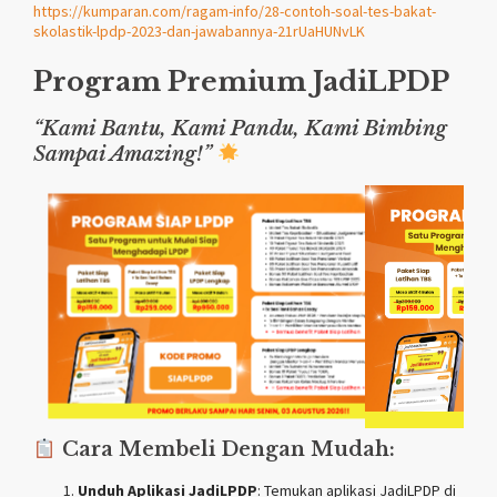
https://kumparan.com/ragam-info/28-contoh-soal-tes-bakat-
skolastik-lpdp-2023-dan-jawabannya-21rUaHUNvLK
Program Premium
JadiLPDP
“Kami Bantu, Kami Pandu, Kami Bimbing
Sampai Amazing!”
Cara Membeli Dengan Mudah:
Unduh Aplikasi JadiLPDP
: Temukan aplikasi JadiLPDP di