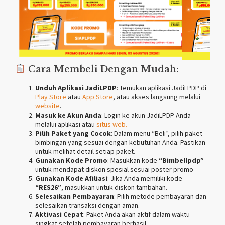
Cara Membeli Dengan Mudah:
Unduh Aplikasi JadiLPDP
: Temukan aplikasi JadiLPDP di
Play Store
atau
App Store
, atau akses langsung melalui
website
.
Masuk ke Akun Anda
: Login ke akun JadiLPDP Anda
melalui aplikasi atau
situs web.
Pilih Paket yang Cocok
: Dalam menu “Beli”, pilih paket
bimbingan yang sesuai dengan kebutuhan Anda. Pastikan
untuk melihat detail setiap paket.
Gunakan Kode Promo
: Masukkan kode
“Bimbellpdp”
untuk mendapat diskon spesial sesuai poster promo
Gunakan Kode Afiliasi
: Jika Anda memiliki kode
“RES26”
, masukkan untuk diskon tambahan.
Selesaikan Pembayaran
: Pilih metode pembayaran dan
selesaikan transaksi dengan aman.
Aktivasi Cepat
: Paket Anda akan aktif dalam waktu
singkat setelah pembayaran berhasil.