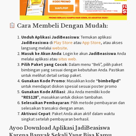
Cara Membeli Dengan Mudah:
Unduh Aplikasi JadiBeasiswa
: Temukan aplikasi
JadiBeasiswa
di
Play Store
atau
App Store
, atau akses
langsung melalui
website
.
Masuk ke Akun Anda
: Login ke akun
JadiBeasiswa
Anda
melalui aplikasi atau
situs
web.
Pilih Paket yang Cocok
: Dalam menu “Beli”, pilih paket
bimbingan yang sesuai dengan kebutuhan Anda. Pastikan
untuk melihat detail setiap paket.
Gunakan Kode Promo
: Masukkan kode
“bimbellpd”
untuk mendapat diskon spesial sesuai poster promo
Gunakan Kode Afiliasi
: Jika Anda memiliki kode
“RES128”
, masukkan untuk diskon tambahan.
Selesaikan Pembayaran
: Pilih metode pembayaran dan
selesaikan transaksi dengan aman.
Aktivasi Cepat
: Paket Anda akan aktif dalam waktu
singkat setelah pembayaran berhasil.
Ayoo Download Aplikasi
JadiBeasiswa
Karena Banyak Sekali Yang Bisa Kamu