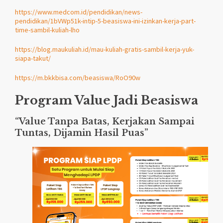
https://www.medcom.id/pendidikan/news-
pendidikan/1bVWp51k-intip-5-beasiswa-ini-izinkan-kerja-part-
time-sambil-kuliah-lho
https://blog.maukuliah.id/mau-kuliah-gratis-sambil-kerja-yuk-
siapa-takut/
https://m.bkkbisa.com/beasiswa/RoO90w
Program Value Jadi Beasiswa
“Value Tanpa Batas, Kerjakan Sampai
Tuntas, Dijamin Hasil Puas”