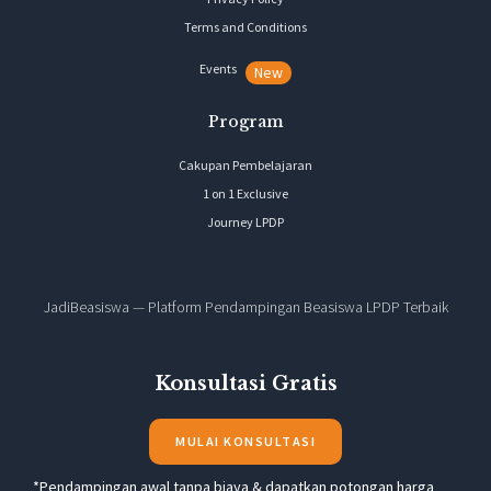
Terms and Conditions
Events
New
Program
Cakupan Pembelajaran
1 on 1 Exclusive
Journey LPDP
JadiBeasiswa — Platform Pendampingan Beasiswa LPDP Terbaik
Konsultasi Gratis
MULAI KONSULTASI
*Pendampingan awal tanpa biaya & dapatkan potongan harga