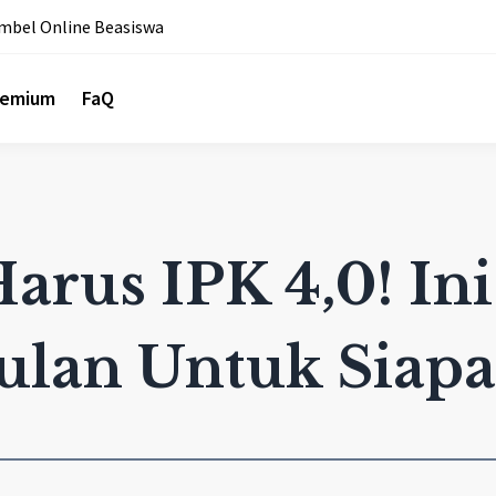
mbel Online Beasiswa
remium
FaQ
arus IPK 4,0! In
lan Untuk Siapa