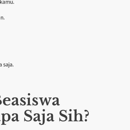
 kamu.
n.
 saja.
Beasiswa
pa Saja Sih?