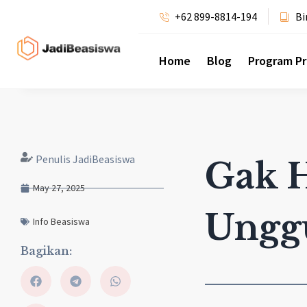
+62 899-8814-194
Bi
Home
Blog
Program P
Penulis JadiBeasiswa
Gak H
May 27, 2025
Unggu
Info Beasiswa
Bagikan: