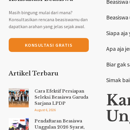
Beasiswa 
Masih bingung mulai dari mana?
Beasiswa 
Konsultasikan rencana beasiswamu dan
dapatkan arahan yang jelas sejak awal.
Siapa aja
KONSULTASI GRATIS
Apa aja j
Biar gak 
Artikel Terbaru
Simak bai
Cara Efektif Persiapan
Ka
Seleksi Beasiswa Garuda
Sarjana LPDP
Un
August 6, 2026
Pendaftaran Beasiswa
Unggulan 2026 Syarat,