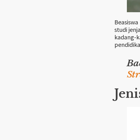
Beasiswa 
studi jen
kadang-ka
pendidika
Ba
St
Jeni