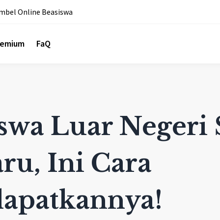
mbel Online Beasiswa
remium
FaQ
swa Luar Negeri 
ru, Ini Cara
apatkannya!