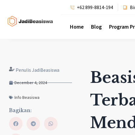
+62 899-8814-194
Bi
Home
Blog
Program P
Penulis JadiBeasiswa
Beasi
December 4, 2024
Terba
Info Beasiswa
Bagikan:
Mend