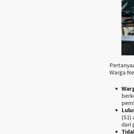
Pertanyaa
Warga Neg
Warg
berk
pemb
Lulu
(S1)
dari
Tida