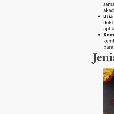
sama
akad
Usia
dokt
apli
Komi
kemb
para
Jen