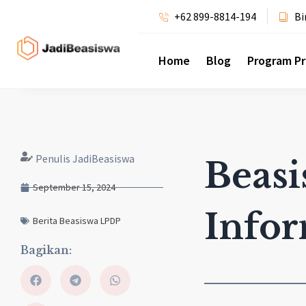
+62 899-8814-194
Bi
Home
Blog
Program P
Penulis JadiBeasiswa
Beasi
September 15, 2024
Infor
Berita Beasiswa LPDP
Bagikan: