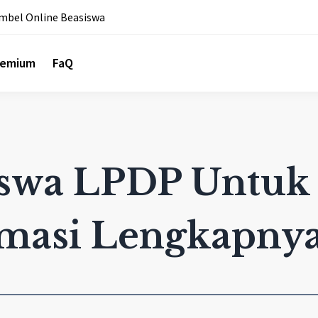
mbel Online Beasiswa
remium
FaQ
swa LPDP Untuk 
masi Lengkapnya