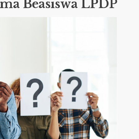
ima Beasiswa LPD
P