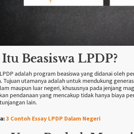
 Itu Beasiswa LPDP?
LPDP adalah program beasiswa yang didanai oleh pe
 Tujuan utamanya adalah untuk mendukung generasi 
alam maupun luar negeri, khususnya pada jenjang magis
n pendanaan yang mencakup tidak hanya biaya pendid
tunjangan lain.
a:
3 Contoh Essay LPDP Dalam Negeri