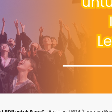
 LPDP untuk Siapa?
– Beasiswa LPDP (Lembaga Peng