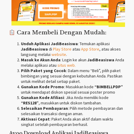
Cara Membeli Dengan Mudah:
Unduh Aplikasi JadiBeasiswa
: Temukan aplikasi
JadiBeasiswa
di
Play Store
atau
App Store
, atau akses
langsung melalui
website
.
Masuk ke Akun Anda
: Login ke akun
JadiBeasiswa
Anda
melalui aplikasi atau
situs
web.
Pilih Paket yang Cocok
: Dalam menu “Beli”, pilih paket
bimbingan yang sesuai dengan kebutuhan Anda. Pastikan
untuk melihat detail setiap paket.
Gunakan Kode Promo
: Masukkan kode
“BIMBELLPDP”
untuk mendapat diskon spesial sesuai poster promo
Gunakan Kode Afiliasi
: Jika Anda memiliki kode
“RES128”
, masukkan untuk diskon tambahan.
Selesaikan Pembayaran
: Pilih metode pembayaran dan
selesaikan transaksi dengan aman.
Aktivasi Cepat
: Paket Anda akan aktif dalam waktu
singkat setelah pembayaran berhasil.
Ayoo Download Aplikasi
JadiBeasiswa