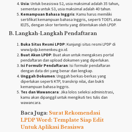
Usia
: Untuk beasiswa S2, usia maksimal adalah 35 tahun,
sementara untuk S3, usia maksimal adalah 40 tahun.
Kemampuan Bahasa Inggris
: Kamu harus memiliki
sertifikat kemampuan bahasa Inggris, seperti TOEFL atau
IELTS, dengan skor tertentu yang ditentukan oleh LPDP.
B. Langkah-Langkah Pendaftaran
Buka Situs Resmi LPDP
: Kunjungi situs resmi LPDP di
www.lpdp.kemenkeu.go.id
.
Buat Akun LPDP
: Buat akun untuk mengakses portal
pendaftaran dan upload dokumen yang diperlukan.
Isi Formulir Pendaftaran
: Isi formulir pendaftaran
dengan data diri yang benar dan lengkap.
Unggah Dokumen
: Unggah berkas-berkas yang
diperlukan seperti KTP, transkrip nilai, dan bukti
kemampuan bahasa Inggris.
Tes dan Wawancara
: Jika lolos seleksi administrasi,
kamu akan dipanggil untuk mengikuti tes tulis dan
wawancara.
Baca Juga:
Surat Rekomendasi
LPDP Word: Template Siap Edit
Untuk Aplikasi Beasiswa